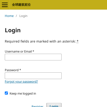
全球建筑前沿
Home
/
Login
Login
Required fields are marked with an asterisk:
*
Username or Email
*
Password
*
Forgot your password?
Keep me logged in
Register
Login