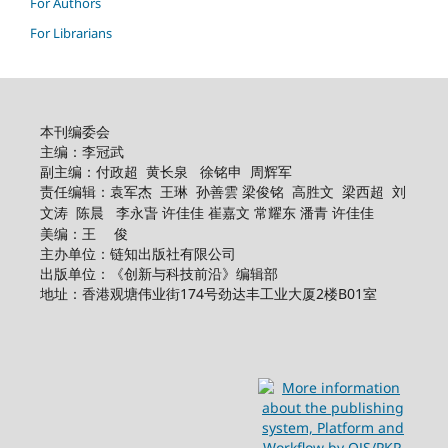
For Authors
For Librarians
本刊编委会
主编：李冠武
副主编：付政超 黄长泉 徐铭申 周辉军
责任编辑：袁军杰 王琳 孙善
高胜文 梁西超 刘
雲 梁俊铭
文涛 陈晨
李永旾 许佳佳 崔嘉文 常耀东 潘青 许佳佳
美编：王 俊
主办单位：链知出版社有限公司
出版单位：《创新与科技前沿》编辑部
地址：香港观塘伟业街174号劲达丰工业大厦2楼B01室