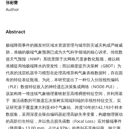
张彬蕾
Author
Abstract
极端降雨事件的频发对区域水资源管理与城市防灾减灾构成严峻威
胁，准确的极端气象预测已成为大气科学领域的核心诉求。传统数
值天气预报（NWP）系统受限于次网格尺度参数化瓶颈，难以精
准捕捉局地极端降水的突发性；而以梯度提升决策树（GBDT）为
代表的浅层机器学习模型在处理高维异构气象表格数据时，存在固
有的特征表征瓶颈。为此，本研究提出了一种引入分段线性编码
（PLE）数值特征嵌入的神经遗忘决策集成网络（NODE-PLE）。
该架构将一维连续气象物理量映射至高维稠密特征空间，并利用基
于 激活函数的可微遗忘决策树实现端到端的非线性特征交互。实
证研究基于覆盖澳大利亚49个气象站、跨度10年的142,193个样本
数据集，采用深度去噪自编码器处理高缺失率变量，构建物理驱动
的高阶衍生特征，并以焦点损失函数（Focal Loss）应对极端事件
（降雨量> 13.00 mm，占比4.97%）的类别不平衡问题。独立测