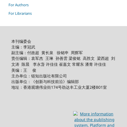
For Authors
For Librarians
本刊编委会
主编：李冠武
副主编：付政超 黄长泉 徐铭申 周辉军
责任编辑：袁军杰 王琳 孙善
高胜文 梁西超 刘
雲 梁俊铭
文涛 陈晨
李永旾 许佳佳 崔嘉文 常耀东 潘青 许佳佳
美编：王 俊
主办单位：链知出版社有限公司
出版单位：《创新与科技前沿》编辑部
地址：香港观塘伟业街174号劲达丰工业大厦2楼B01室