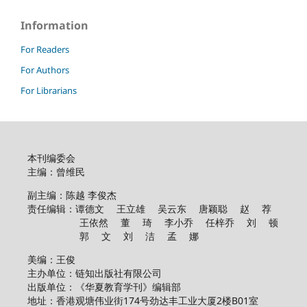
Information
For Readers
For Authors
For Librarians
本刊编委会
主编：曾维民
副主编：陈越 李俊杰
责任编辑：谭德文 王立雄 吴云东 唐颖聪 赵 荐
王依然 董 琦 李小乔 任梓乔 刘 顿
郭 文 刘 洁 孟 娜
美编：王俊
主办单位：链知出版社有限公司
出版单位：《华夏教育学刊》编辑部
地址：香港观塘伟业街174号劲达丰工业大厦2楼B01室