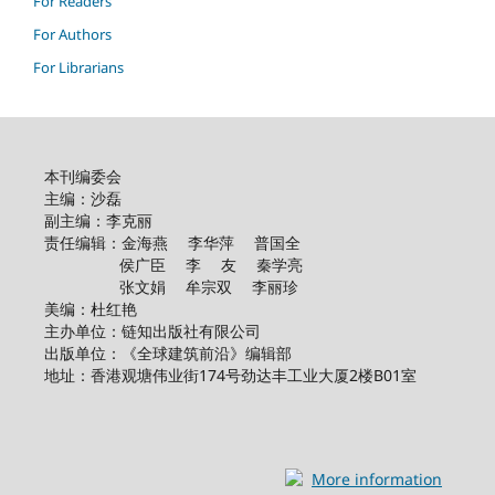
For Readers
For Authors
For Librarians
本刊编委会
主编：沙磊
副主编：李克丽
责任编辑：金海燕 李华萍 普国全
侯广臣 李 友 秦学亮
张文娟 牟宗双 李丽珍
美编：杜红艳
主办单位：链知出版社有限公司
出版单位：《全球建筑前沿》编辑部
地址：香港观塘伟业街174号劲达丰工业大厦2楼B01室