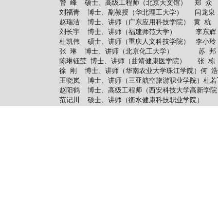
管 峰 硕士、高级工程师（北京天文馆） 郑 众
刘福青 博士、副教授（华北理工大学） 闫龙泉
赵瑞洁 博士、讲师（广东应用科技学院） 黄 杭
刘长宇 博士、讲师（福建师范大学） 李东辉
杜凯伟 硕士、讲师（重庆人文科技学院） 李小玲
张 琳 博士、讲师（北京化工大学） 苏 邦
陈琳钰莹 博士、讲师（曲靖健康医学院） 张 栋
徐 刚 博士、讲师（华南农业大学珠江学院）何 
王晓岚 博士、讲师（三亚航空旅游职业学院）杜若
赵阳鹤 博士、高级工程师（西安科技大学高新学院
范记川 硕士、讲师（衡水健康科技职业学院）
青年编审委员会
主任
辛 杰 博士、讲师（潍坊食品科技职业学院）
副主任
许加鑫 博士（中国人民大学） 谢树伟 博
王运东 博士（南乌拉尔国立人文师范大学）
委员
关一夫 博士（西安交通大学） 董 松 
何梓琪 博士（白俄罗斯维捷布斯克国立大学） 匡
吴元超 博士（泰国商会大学） 庞 嘎
牟多铎 博士（马来西亚理工大学）