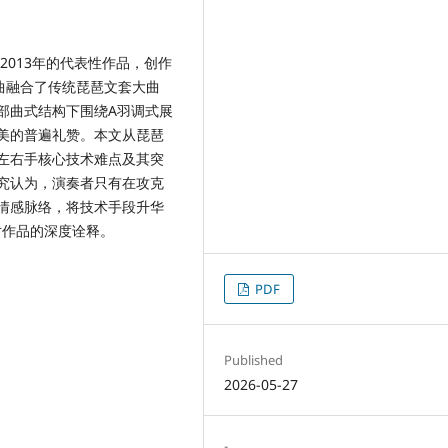
2013年的代表性作品，创作
曲融合了传统琵琶文套大曲
部曲式结构下围绕A羽调式展
美的普遍礼赞。本文从琵琶
左右手核心技术难点及其突
究认为，演奏者只有在攻克
情感脉络，将技术手段升华
对作品的深度诠释。
PDF
Published
2026-05-27