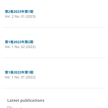
第2卷2023年第1期
Vol. 2 No. 01 (2023)
第1卷2022年第2期
Vol. 1 No. 02 (2022)
第1卷2022年第1期
Vol. 1 No. 01 (2022)
Latest publications