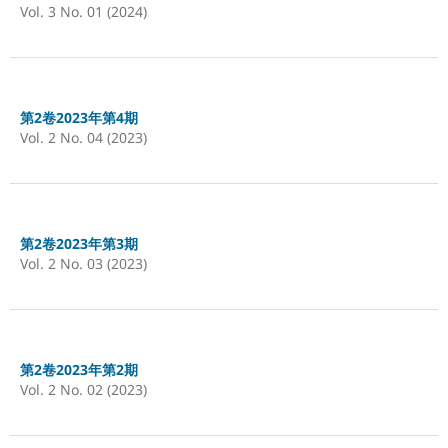
Vol. 3 No. 01 (2024)
第2卷2023年第4期
Vol. 2 No. 04 (2023)
第2卷2023年第3期
Vol. 2 No. 03 (2023)
第2卷2023年第2期
Vol. 2 No. 02 (2023)