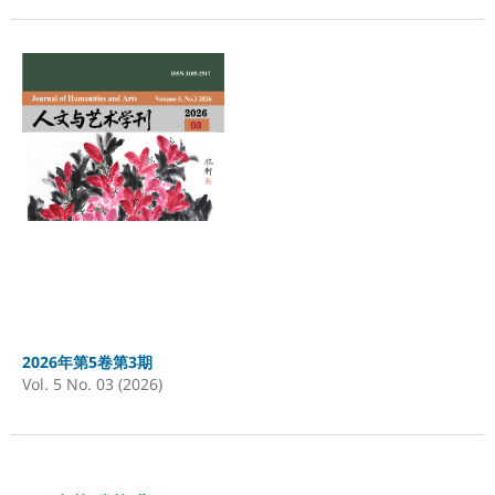
2026年第5卷第3期
Vol. 5 No. 03 (2026)