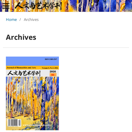
Home
/
Archives
Archives