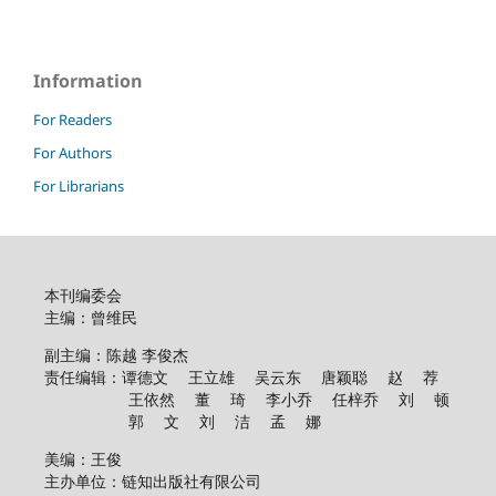
Information
For Readers
For Authors
For Librarians
本刊编委会
主编：曾维民
副主编：陈越 李俊杰
责任编辑：谭德文 王立雄 吴云东 唐颖聪 赵 荐
王依然 董 琦 李小乔 任梓乔 刘 顿
郭 文 刘 洁 孟 娜
美编：王俊
主办单位：链知出版社有限公司