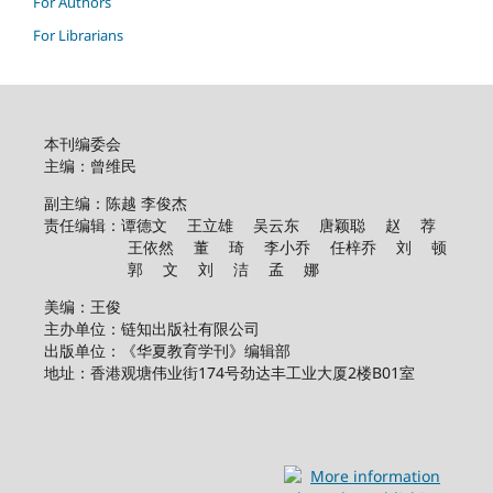
For Authors
For Librarians
本刊编委会
主编：曾维民
副主编：陈越 李俊杰
责任编辑：谭德文 王立雄 吴云东 唐颖聪 赵 荐
王依然 董 琦 李小乔 任梓乔 刘 顿
郭 文 刘 洁 孟 娜
美编：王俊
主办单位：链知出版社有限公司
出版单位：《华夏教育学刊》编辑部
地址：香港观塘伟业街174号劲达丰工业大厦2楼B01室