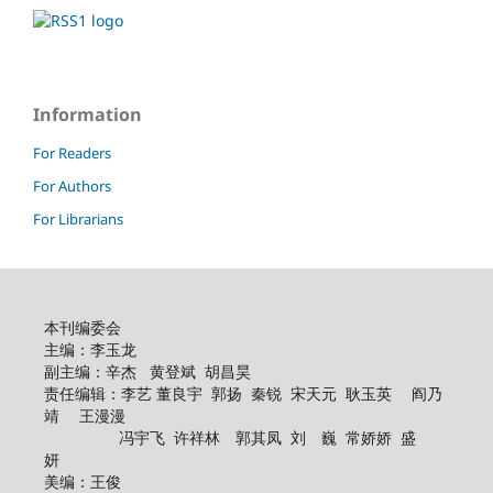
Information
For Readers
For Authors
For Librarians
本刊编委会
主编：李玉龙
副主编：辛杰 黄登斌 胡昌昊
责任编辑：李艺 董良宇 郭扬 秦锐 宋天元 耿玉英 阎乃
靖 王漫漫
冯宇飞 许祥林 郭其凤 刘 巍 常娇娇 盛
妍
美编：王俊